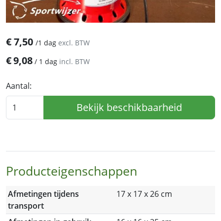
€
7,50
/
1 dag
excl. BTW
€
9,08
/
1 dag
incl. BTW
Aantal:
Bekijk beschikbaarheid
Producteigenschappen
Afmetingen tijdens
17 x 17 x 26 cm
transport