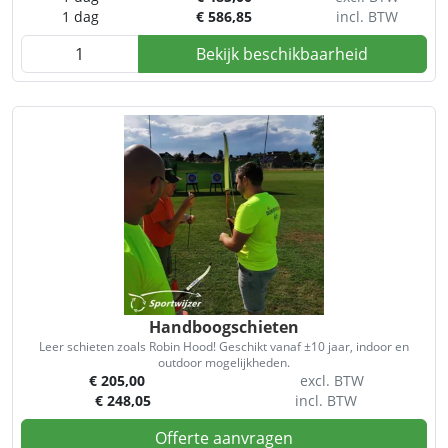
1 dag
€
586,85
incl. BTW
Bekijk beschikbaarheid
Handboogschieten
Leer schieten zoals Robin Hood! Geschikt vanaf ±10 jaar, indoor en
outdoor mogelijkheden.
€
205,00
excl. BTW
€
248,05
incl. BTW
Offerte aanvragen