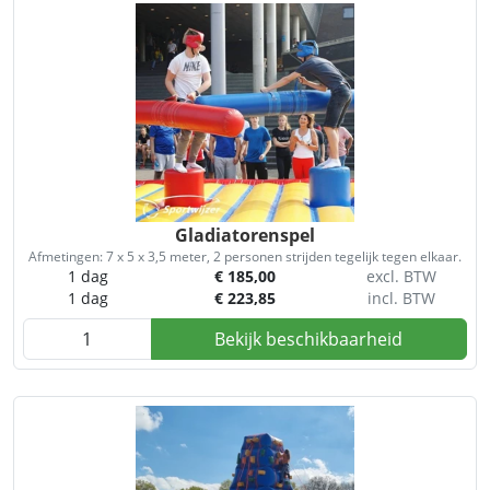
Gladiatorenspel
Afmetingen: 7 x 5 x 3,5 meter, 2 personen strijden tegelijk tegen elkaar.
1 dag
€
185,00
excl. BTW
1 dag
€
223,85
incl. BTW
Bekijk beschikbaarheid