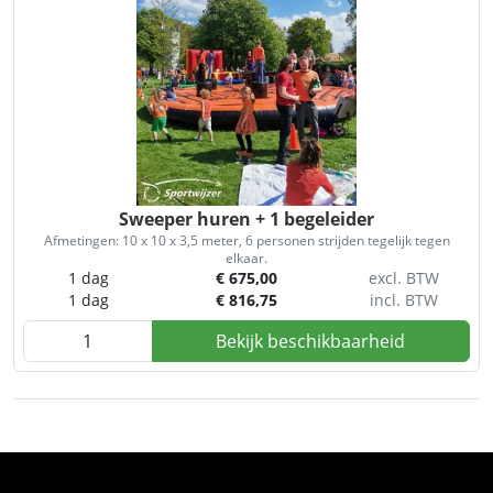
Sweeper huren + 1 begeleider
Afmetingen: 10 x 10 x 3,5 meter, 6 personen strijden tegelijk tegen
elkaar.
1 dag
€
675,00
excl. BTW
1 dag
€
816,75
incl. BTW
Bekijk beschikbaarheid