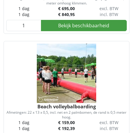
meter omhoog klimmen.
1 dag
€
695,00
excl. BTW
1 dag
€
840,95
incl. BTW
Bekijk beschikbaarheid
Beach volleybalboarding
Afmetingen: 22 x 13 x 0,5, incl. net en 2 palmbomen, de rand is 0,5 meter
hoog.
1 dag
€
159,00
excl. BTW
1 dag
€
192,39
incl. BTW