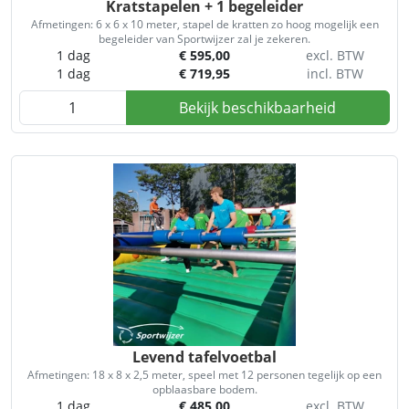
Kratstapelen + 1 begeleider
Afmetingen: 6 x 6 x 10 meter, stapel de kratten zo hoog mogelijk een
begeleider van Sportwijzer zal je zekeren.
1 dag
€
595,00
excl. BTW
1 dag
€
719,95
incl. BTW
Bekijk beschikbaarheid
Levend tafelvoetbal
Afmetingen: 18 x 8 x 2,5 meter, speel met 12 personen tegelijk op een
opblaasbare bodem.
1 dag
€
485,00
excl. BTW