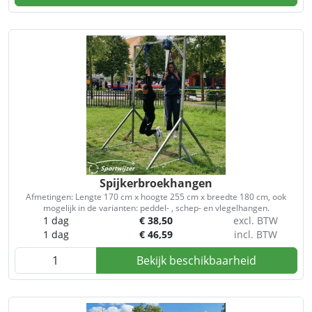
Spijkerbroekhangen
Afmetingen: Lengte 170 cm x hoogte 255 cm x breedte 180 cm, ook
mogelijk in de varianten: peddel- , schep- en vlegelhangen.
1 dag
€
38,50
excl. BTW
1 dag
€
46,59
incl. BTW
Bekijk beschikbaarheid