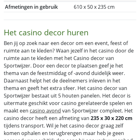
Afmetingen in gebruik
610 x 50 x 235 cm
Het casino decor huren
Ben jij op zoek naar een decor om een event, feest of
ruimte aan te kleden? Waan jezelf in het casino door de
ruimte aan te kleden met het Casino decor van
Sportwijzer. Door een decor te plaatsen geef je het
thema van de feestmiddag of -avond duidelijk weer.
Daarnaast helpt het de deelnemers inleven in het
thema en geeft het extra sfeer. Het casino decor van
Sportwijzer bestaat uit 5 houten panelen. Het decor is
uitermate geschikt voor casino gerelateerde spelen en
maakt een
casino avond
van Sportwijzer compleet.
Het
casino decor heeft een afmeting van
235 x 30 x 220 cm
tijdens transport. Wil je het casino decor graag zelf
komen ophalen en terugbrengen maar heb je geen