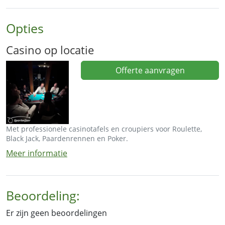
Opties
Casino op locatie
Offerte aanvragen
Met professionele casinotafels en croupiers voor Roulette,
Black Jack, Paardenrennen en Poker.
Meer informatie
Beoordeling:
Er zijn geen beoordelingen