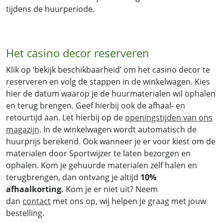
tijdens de huurperiode.
Het casino decor reserveren
Klik op ‘bekijk beschikbaarheid’ om het casino decor te
reserveren en volg de stappen in de winkelwagen. Kies
hier de datum waarop je de huurmaterialen wil ophalen
en terug brengen. Geef hierbij ook de afhaal- en
retourtijd aan. Let hierbij op de
openingstijden van ons
magazijn
. In de winkelwagen wordt automatisch de
huurprijs berekend. Ook wanneer je er voor kiest om de
materialen door Sportwijzer te laten bezorgen en
ophalen. Kom je gehuurde materialen zelf halen en
terugbrengen, dan ontvang je altijd
10%
afhaalkorting.
Kom je er niet uit? Neem
dan
contact
met ons op, wij helpen je graag met jouw
bestelling.