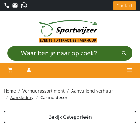
Contact
winkelwagen
account
Men
Home
Verhuurassortiment
Aanvullend verhuur
Aankleding
Casino decor
Bekijk Categorieën