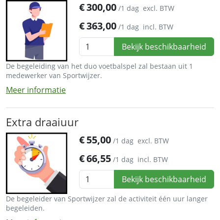
€
300,00
/1 dag
excl. BTW
€
363,00
/1 dag
incl. BTW
Bekijk beschikbaarheid
De begeleiding van het duo voetbalspel zal bestaan uit 1
medewerker van Sportwijzer.
Meer informatie
Extra draaiuur
€
55,00
/1 dag
excl. BTW
€
66,55
/1 dag
incl. BTW
Bekijk beschikbaarheid
De begeleider van Sportwijzer zal de activiteit één uur langer
begeleiden.