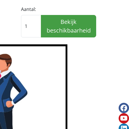
Aantal:
Bekijk
beschikbaarheid
fac
you
link