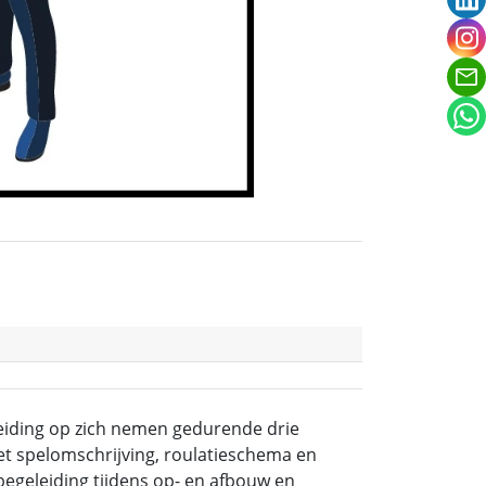
ins
leiding op zich nemen gedurende drie
t spelomschrijving, roulatieschema en
begeleiding tijdens op- en afbouw en