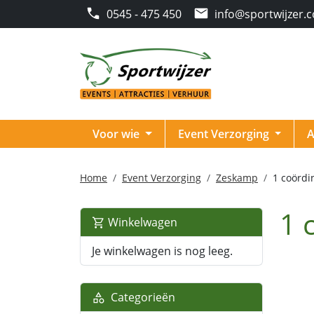
0545 - 475 450
info@sportwijzer.
Voor wie
Event Verzorging
A
Home
Event Verzorging
Zeskamp
1 coördi
1 
Winkelwagen
Je winkelwagen is nog leeg.
Categorieën