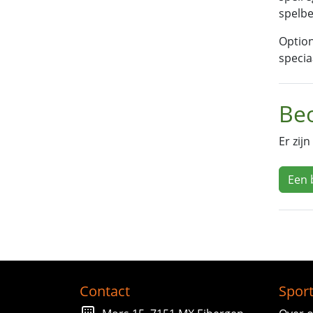
spelbe
Option
specia
Beo
Er zij
Een 
Contact
Sport