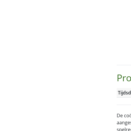
Pr
Tijds
De coö
aanges
spelre