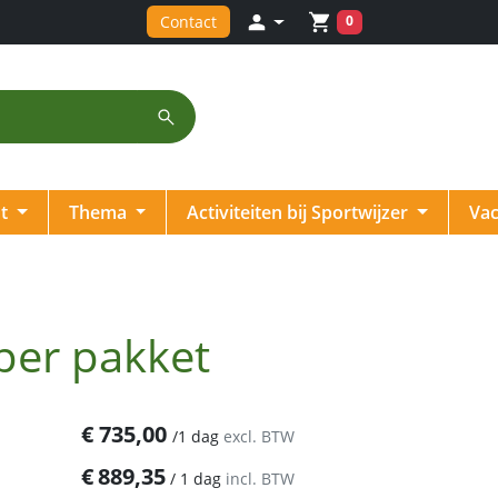
Winkelwagen
0
Contact
inloggen
nt
Thema
Activiteiten bij Sportwijzer
Vac
per pakket
€
735,00
/
1 dag
excl. BTW
€
889,35
/
1 dag
incl. BTW