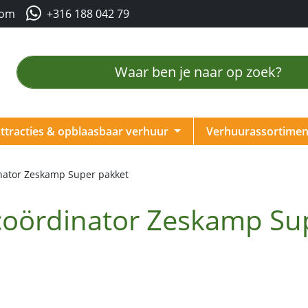
com
+316 188 042 79
ttracties & opblaasbaar verhuur
Verhuurassortime
nator Zeskamp Super pakket
coördinator Zeskamp Su