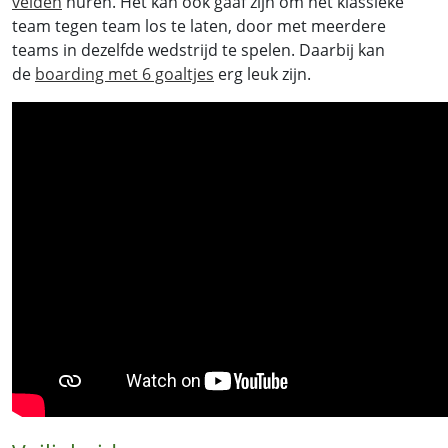
velden
huren. Het kan ook gaaf zijn om het klassieke
team tegen team los te laten, door met meerdere
teams in dezelfde wedstrijd te spelen. Daarbij kan
de
boarding met 6 goaltjes
erg leuk zijn.