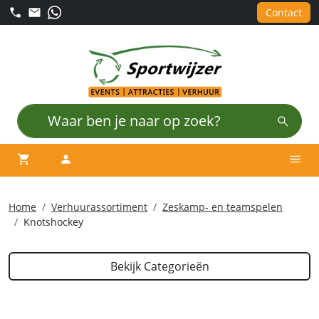
Contact
winkelwagen
account
Men
Home
Verhuurassortiment
Zeskamp- en teamspelen
Knotshockey
Bekijk Categorieën