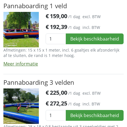
Pannaboarding 1 veld
€
159,00
/1 dag
excl. BTW
€
192,39
/1 dag
incl. BTW
Bekijk beschikbaarheid
Afmetingen: 15 x 15 x 1 meter, incl. 6 goaltjes elk afzonderlijk
af te sluiten, de rand is 1 meter hoog.
Meer informatie
Pannaboarding 3 velden
€
225,00
/1 dag
excl. BTW
€
272,25
/1 dag
incl. BTW
Bekijk beschikbaarheid
Afmetingen: 28 x 18 x 0,8 bestaande uit 3 speelveldjes met 2