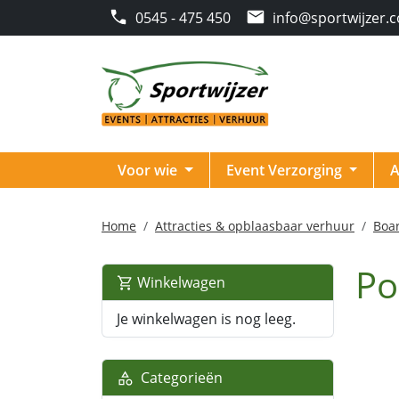
0545 - 475 450
info@sportwijzer.
Voor wie
Event Verzorging
A
Home
Attracties & opblaasbaar verhuur
Boa
Po
Winkelwagen
Je winkelwagen is nog leeg.
Categorieën