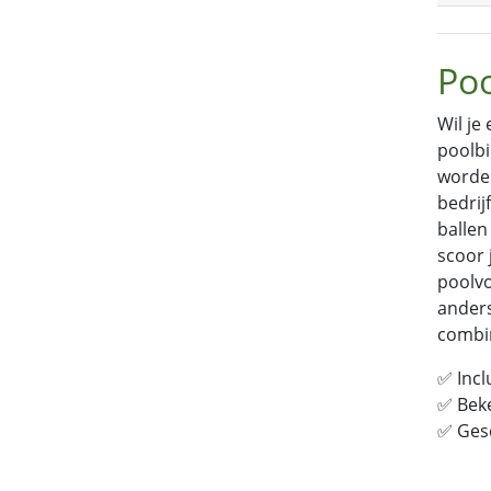
Po
Wil je
poolbi
worden
bedrij
ballen
scoor 
poolvo
anders
combi
✅
Incl
✅
Beke
✅
Gesc