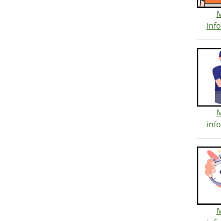
inf
inf