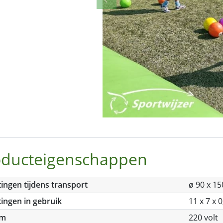
Previous
oducteigenschappen
ingen tijdens transport
ø 90 x 1
ingen in gebruik
11 x 7 x 
om
220 volt