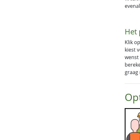
evenal
Het 
Klik o
kiest 
wenst 
bereke
graag 
Opt