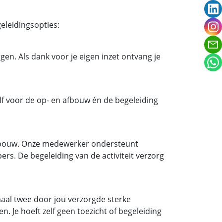
link
geleidingsopties:
ins
gen. Als dank voor je eigen inzet ontvang je
zelf voor de op- en afbouw én de begeleiding
 afbouw. Onze medewerker ondersteunt
pers. De begeleiding van de activiteit verzorg
al twee door jou verzorgde sterke
. Je hoeft zelf geen toezicht of begeleiding