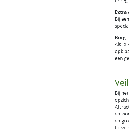
te reg
Extra
Bij ee
specia
Borg
Als je
opblaa
een ge
Vei
Bij he
opzich
Attrac
en wor
en gro
toezic