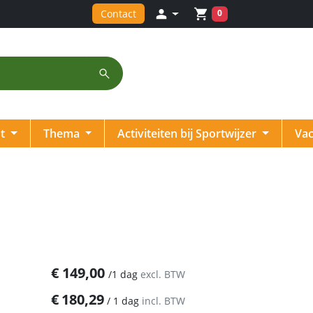
Winkelwagen
0
Contact
inloggen
nt
Thema
Activiteiten bij Sportwijzer
Vac
€
149,00
/
1 dag
excl. BTW
€
180,29
/
1 dag
incl. BTW