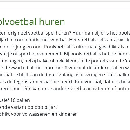
olvoetbal huren
 een origineel voetbal spel huren? Huur dan bij ons het pool
ljart in combinatie met voetbal. Het voetbalspel kan zowel i
 door jong en oud. Poolvoetbal is uitermate geschikt als origi
fsuitje of sportief evenement. Bij poolvoetbal is het de bedoe
 met eigen, hetzij halve of hele kleur, in de pockets van de ‘e
je de zwarte bal met nummer 8 voordat de andere ballen we
etbal. Je blijft aan de beurt zolang je jouw eigen soort balle
 is de tegenstander aan de beurt. Poolvoetbal, dat ook beken
neren met één van onze andere
voetbalactiviteiten
of
outdo
usief 16 ballen
nde variant op poolbiljart
hikt voor volwassenen en kinderen