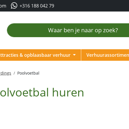
com
+316 188 042 79
ttracties & opblaasbaar verhuur
Verhuurassortime
rdings
Poolvoetbal
olvoetbal huren