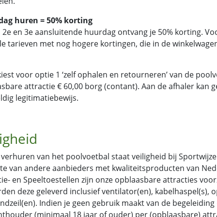
elen.
 dag huren = 50% korting
n 2e en 3e aansluitende huurdag ontvang je 50% korting. V
le tarieven met nog hogere kortingen, die in de winkelwa
 kiest voor optie 1 ‘zelf ophalen en retourneren’ van de poolvo
sbare attractie € 60,00 borg (contant). Aan de afhaler kan 
ldig legitimatiebewijs.
ligheid
t verhuren van het poolvoetbal staat veiligheid bij Sportwij
te van andere aanbieders met kwaliteitsproducten van Nede
tie- en Speeltoestellen zijn onze opblaasbare attracties voo
den deze geleverd inclusief ventilator(en), kabelhaspel(s)
ndzeil(en). Indien je geen gebruik maakt van de begeleiding 
hthouder (minimaal 18 jaar of ouder) per (opblaasbare) attract