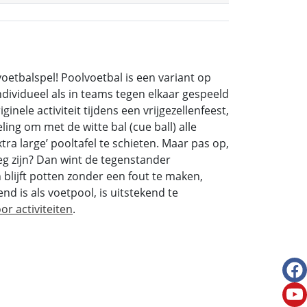
voetbalspel! Poolvoetbal is een variant op
ndividueel als in teams tegen elkaar gespeeld
nele activiteit tijdens een vrijgezellenfeest,
ling om met de witte bal (cue ball) alle
xtra large’ pooltafel te schieten. Maar pas op,
g zijn? Dan wint de tegenstander
n blijft potten zonder een fout te maken,
d is als voetpool, is uitstekend te
or activiteiten
.
fac
you