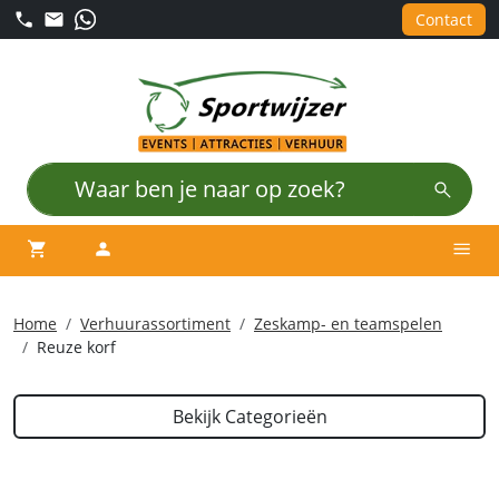
Contact
winkelwagen
account
Men
Home
Verhuurassortiment
Zeskamp- en teamspelen
Reuze korf
Bekijk Categorieën