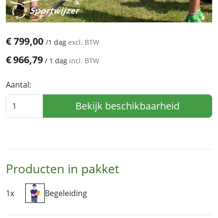
€
799,00
/
1 dag
excl. BTW
€
966,79
/
1 dag
incl. BTW
Aantal:
Bekijk beschikbaarheid
Producten in pakket
1x
Begeleiding