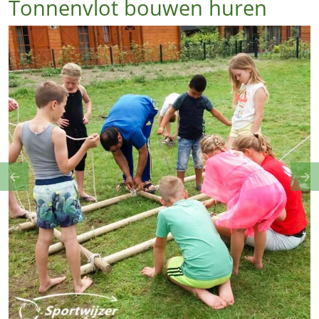
Tonnenvlot bouwen huren
Previous
Ne