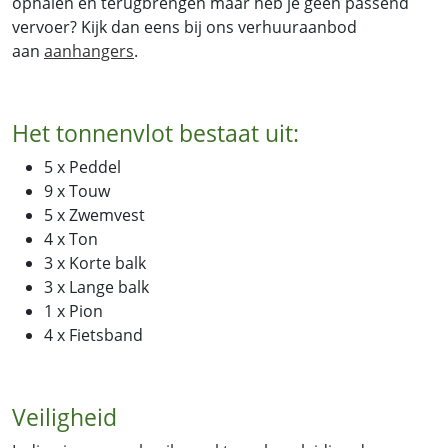
ophalen en terugbrengen maar heb je geen passend
vervoer? Kijk dan eens bij ons verhuuraanbod
aan
aanhangers
.
Het tonnenvlot bestaat uit:
5 x Peddel
9 x Touw
5 x Zwemvest
4 x Ton
3 x Korte balk
3 x Lange balk
1 x Pion
4 x Fietsband
Veiligheid