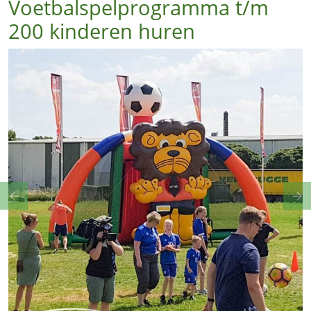
Voetbalspelprogramma t/m
200 kinderen huren
Previous
Ne