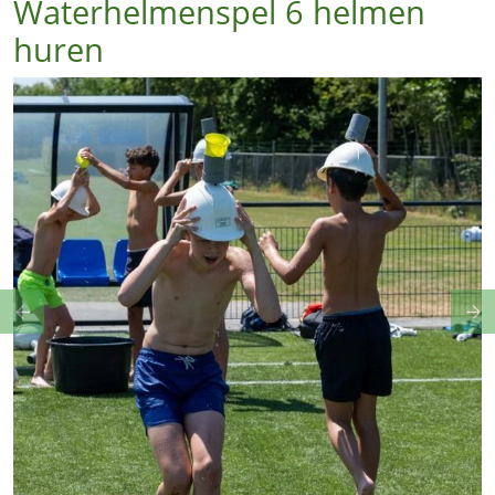
Waterhelmenspel 6 helmen
huren
Previous
Ne