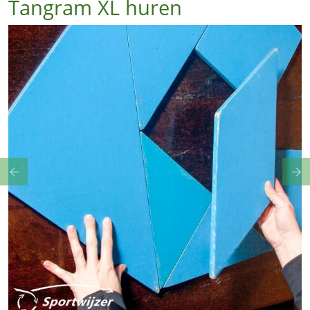
Tangram XL huren
Previous
Ne