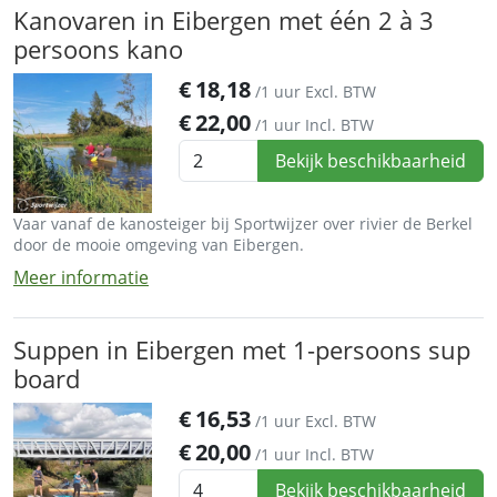
Kanovaren in Eibergen met één 2 à 3
persoons kano
€
18,18
/1 uur
Excl. BTW
€
22,00
/1 uur
Incl. BTW
Bekijk beschikbaarheid
Vaar vanaf de kanosteiger bij Sportwijzer over rivier de Berkel
door de mooie omgeving van Eibergen.
Meer informatie
Suppen in Eibergen met 1-persoons sup
board
€
16,53
/1 uur
Excl. BTW
€
20,00
/1 uur
Incl. BTW
Bekijk beschikbaarheid