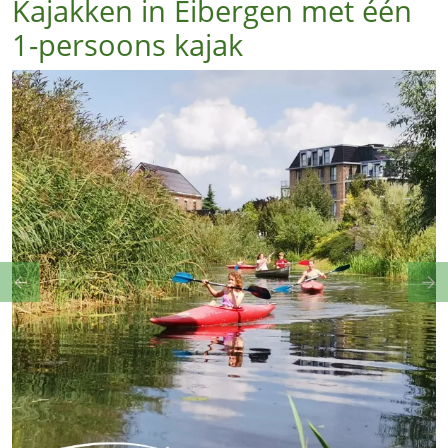
Kajakken in Eibergen met één
1-persoons kajak
Previous
Ne